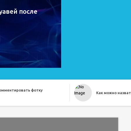
уавей после
комментировать фотку
Как можно назват
о прикольно назвать друга
Как назвать бесе