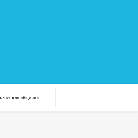
ь чат для общения
ду лучших подруг