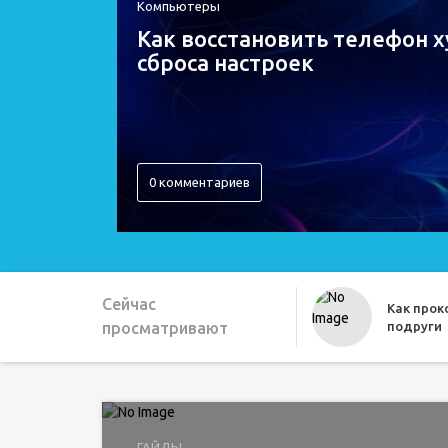
Компьютеры
Как восстановить телефон х
сброса настроек
0 комментариев
Сейчас
Как про
просматривают
подруги
Как можн
ГАЙДЫ