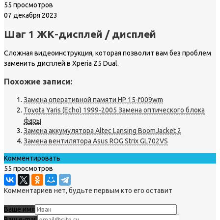
55 просмотров
07 декабря 2023
Шаг 1 ЖК-дисплей / дисплей
Сложная видеоинструкция, которая позволит вам без проблем
заменить дисплей в Xperia Z5 Dual.
Похожие записи:
Замена оперативной памяти HP 15-f009wm
Toyota Yaris (Echo) 1999-2005 Замена оптического блока
фары
Замена аккумулятора Altec Lansing BoomJacket 2
Замена вентилятора Asus ROG Strix GL702VS
Комментировать
55 просмотров
Комментариев нет, будьте первым кто его оставит
Ваше имя
Ваш e-mail