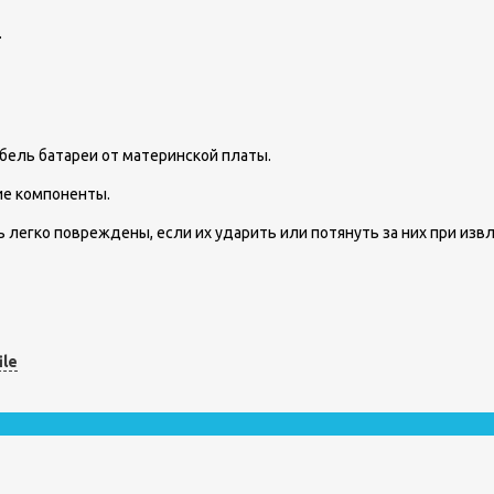
.
абель батареи от материнской платы.
гие компоненты.
 легко повреждены, если их ударить или потянуть за них при изв
ile