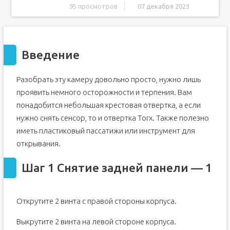
95 просмотров
07 декабря 2023
Введение
Шаг 1 Снятие задней панели - 1
Введение
Шаг 2 Снятие задней панели - 2
Шаг 3 Снятие платы кнопок
Разобрать эту камеру довольно просто, нужно лишь
Шаг 4 Снятие ЖК-дисплея
проявить немного осторожности и терпения. Вам
Шаг 5 Объектив
понадобится небольшая крестовая отвертка, а если
Шаг 6
нужно снять сенсор, то и отвертка Torx. Также полезно
Шаг 7
иметь пластиковый пассатижи или инструмент для
Шаг 8 Дверца батарейного отсека
открывания.
Шаг 1 Снятие задней панели — 1
Открутите 2 винта с правой стороны корпуса.
Выкрутите 2 винта на левой стороне корпуса.