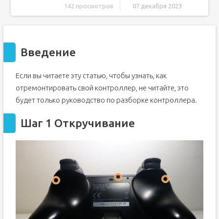
142 просмотров
07 декабря 2023
Введение
Шаг 1 Откручивание
Введение
Шаг 2 Отсоедините батарею
Шаг 3. Извлечение кнопок L1,L2 и R1,R2.
Если вы читаете эту статью, чтобы узнать, как
Шаг 4 Снятие вибромоторов.
отремонтировать свой контроллер, не читайте, это
Шаг 5. Снятие материнской платы
будет только руководство по разборке контроллера.
Шаг 6. Снятие белого пластика.
Шаг 7 Извлечение оставшихся кнопок
Шаг 1 Откручивание
Шаг 8 Снимите последнюю пластиковую деталь
Шаг 9