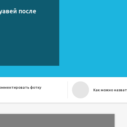
уавей после
комментировать фотку
Как можно назват
о прикольно назвать друга
Как назвать бесе