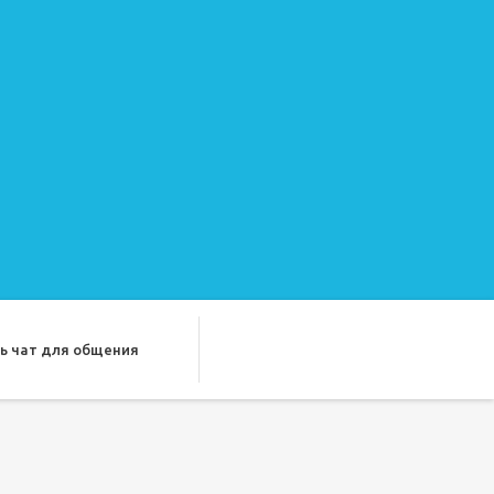
ь чат для общения
ду лучших подруг