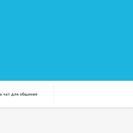
ь чат для общения
ду лучших подруг