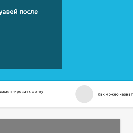
уавей после
комментировать фотку
Как можно назват
о прикольно назвать друга
Как назвать бесе