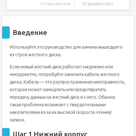
112 просмотров
07 декабря 2023
Введение
Шаг 1 Нижний корпус
Введение
Шаг 2
Шаг 3 Подключение аккумулятора
Используйте это руководство для замены вышедшего
Шаг 4
из строя жесткого диска.
Шаг 5 Жесткий диск
Шаг 6
Если новый жесткий диск работает медленно или
Шаг 7
некорректно, попробуйте заменить кабель жесткого
диска. Кабель — это распространенная неисправность,
Шаг 8
которая может замедлить или предотвратить
Шаг 9 Жесткий диск
передачу данных на жесткий диск и с него. Обычно
такая проблема возникает с твердотельными
накопителями из-за их высокой скорости чтения/
записи.
Шаг 1 Нижний корпус