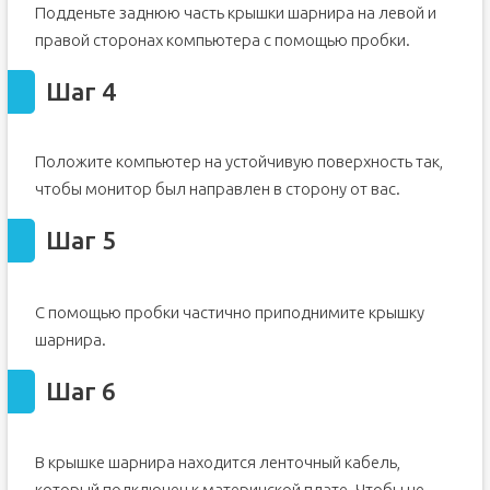
Подденьте заднюю часть крышки шарнира на левой и
Шаг 16
правой сторонах компьютера с помощью пробки.
Шаг 17
Шаг 18 Верхняя крышка подставки для ладоней
Шаг 4
Шаг 19
Шаг 20
Положите компьютер на устойчивую поверхность так,
Шаг 21
чтобы монитор был направлен в сторону от вас.
Шаг 22 Беспроводной модуль
Шаг 5
Шаг 23
С помощью пробки частично приподнимите крышку
шарнира.
Шаг 6
В крышке шарнира находится ленточный кабель,
который подключен к материнской плате. Чтобы не