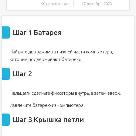
90 просмотров
17 декабря 2023
Шаг 1 Батарея
Шаг 2
Шаг 1 Батарея
Шаг 3 Крышка петли
Шаг 4
Шаг 5
Найдите два зажима в нижней части компьютера,
Шаг 6
которые поддерживают батарею.
Шаг 7
Шаг 2
Шаг 8 Клавиатура
Шаг 9
Шаг 10
Пальцами сдвиньте фиксаторы внутрь, а затем вверх.
Шаг 11 Металлическая крышка материнской платы
Извлеките батарею из компьютера.
Шаг 12
Шаг 13 Дисплей
Шаг 3 Крышка петли
Шаг 14
Шаг 15