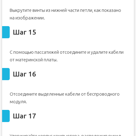
Выкрутите винты из нижней части петли, как показано
на изображении.
Шаг 15
С помощью пассатижей отсоедините и удалите кабели
от материнской платы.
Шаг 16
Отсоедините выделенные кабели от беспроводного
модуля.
Шаг 17
Удерживайте корпус компьютера, расположив руки в