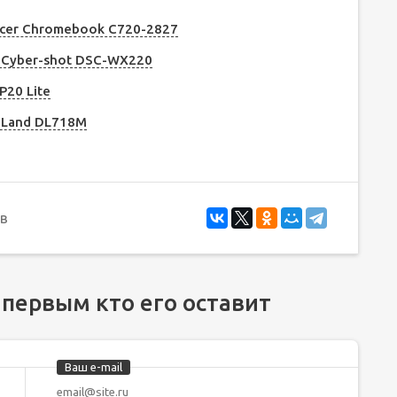
cer Chromebook C720-2827
 Cyber-shot DSC-WX220
P20 Lite
iLand DL718M
в
 первым кто его оставит
Ваш e-mail