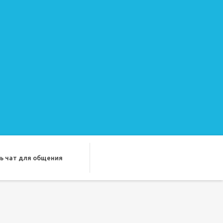
ь чат для общения
ду лучших подруг