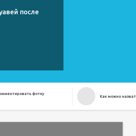
уавей после
комментировать фотку
Как можно назват
о прикольно назвать друга
Как назвать бесе