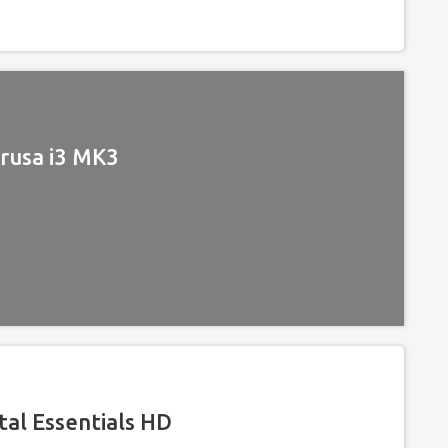
rusa i3 MK3
al Essentials HD