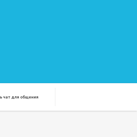
ь чат для общения
ду лучших подруг