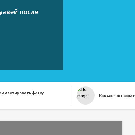
уавей после
комментировать фотку
Как можно назват
о прикольно назвать друга
Как назвать бесе