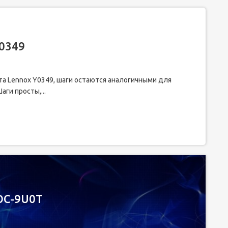
Y0349
та Lennox Y0349, шаги остаются аналогичными для
аги просты,...
OC-9U0T