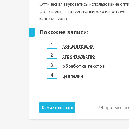
Оптическая звукозапись, использование опти
фотопленке; эта техника широко используетс
кинофильмов.
Похожие записи:
Концентрация
строительство
обработка текстов
цеппелин
79 просмотро
Комментировать