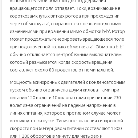
вспомогательной обмотки для поддержания
вращающегося поля отпадает. Токи, возникающие в
короткозамкнутых витках ротора при прохождении
через обмотку a-a′, сохраняются с незначительными
изменениями при вращении мимо обмотки b-b′. Ротор
может продолжать генерировать вращающееся поле
при подключенной только обмотке a-a′. Обмотка b-b′
обычно отключается центробежным выключателем,
который размыкается, когда скорость вращения
составляет около 80 процентов от номинальной.
Мощность асинхронных двигателей с конденсаторным
пуском обычно ограничена двумя киловаттами при
питании 120 вольт и 10 киловаттами при питании 230
вольт из-за ограничений на падение напряжения в
линиях питания, которое в противном случае может
возникнуть при пуске. Типичные значения синхронной
скорости при 60-герцовом питании составляют 1 800
или 1 200 оборотов в минуту для четырех- и