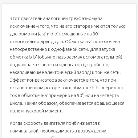
Этот двигатель аналогичен трехфазному за
исключением того, что на его статоре имеются только
две обмотки (a-a′ и b-b′), смещенные на 90°
относительно друг друга. Обмотка a-a′ подключена
непосредственно к однофазной сети. Для запуска
обмотка b-b′ (обычно называемая вспомогательной)
подключается через конденсатор (устройство,
накапливающее электрический заряд) к той же сети.
Эффект конденсатора заключается в том, что при
остановленном роторе ток в обмотке b-b′ опережает
ток в обмотке a-a′ примерно на 90°, или на четверть
цикла. Таким образом, обеспечивается вращающееся
поле и пусковой момент.
Когда скорость двигателя приближается к
номинальной, необходимость в возбуждении