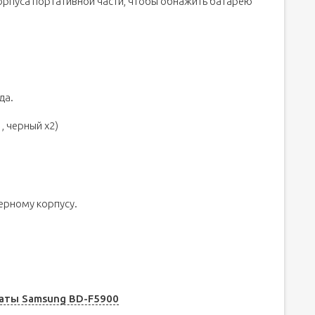
орпуса портативной части, чтобы обнажить батарею
да.
, черный x2)
ерному корпусу.
латы Samsung BD-F5900