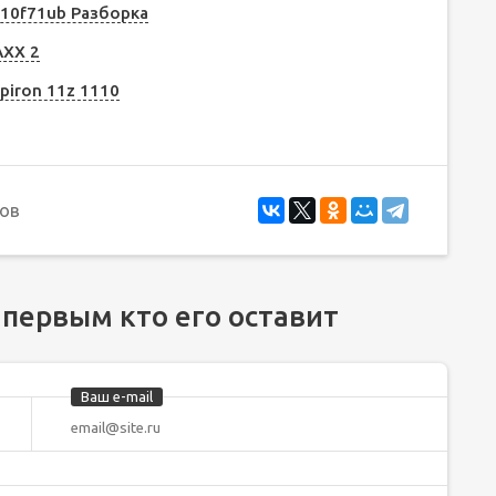
r10f71ub Разборка
AXX 2
piron 11z 1110
ов
 первым кто его оставит
Ваш e-mail