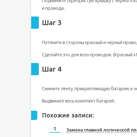
Поднимите серебристую крышку с черного к
и провода.
Шаг 3
Потяните в стороны красный и черный прово
Сделайте это для всех проводов. (Красный x1
Шаг 4
Снимите ленту, прикрепляющую батарею к ч
Выдвиньте весь комплект батарей.
Похожие записи:
Замена главной логической п