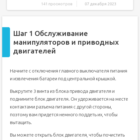
141 просмотров
07 декабря 2023
Шаг 1 Обслуживание манипуляторов и приводных
двигателей
Шаг 2
Шаг 1 Обслуживание
Шаг 3 Открытие основного корпуса
манипуляторов и приводных
Шаг 4 Снимите верхнюю панель
двигателей
Шаг 5
Шаг 6
Начните с отключения главного выключателя питания
и извлечения батареи под центральной крышкой.
Выкрутите 3 винта из блока привода двигателя и
поднимите блок двигателя. Он удерживается на месте
контактами разъема питания с другой стороны,
поэтому вам придется немного поддеть их, чтобы
вытащить.
Вы можете открыть блок двигателя, чтобы почистить