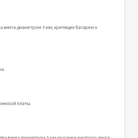
а винта диаметром 3 мм, крепящих батарею к
ра.
ринской платы.
 два винта диаметром 3 мм из рамки жесткого диска.