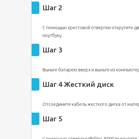
Шаг 2
С помощью крестовой отвертки открутите дв
ноутбуку.
Шаг 3
Выньте батарею вверх и выньте из компьюте
Шаг 4 Жесткий диск
Отсоедините кабель жесткого диска от мате
Шаг 5
С помощью отвертки Phillips #000 выкрутите