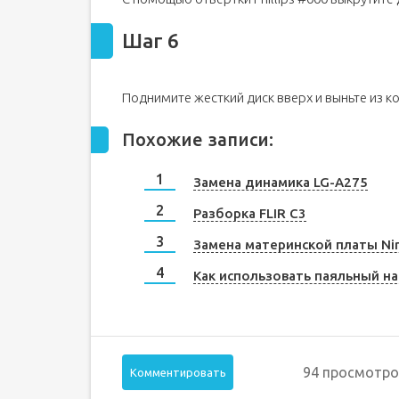
Шаг 6
Поднимите жесткий диск вверх и выньте из 
Похожие записи:
Замена динамика LG-A275
Разборка FLIR C3
Замена материнской платы Nin
Как использовать паяльный на
94 просмотро
Комментировать