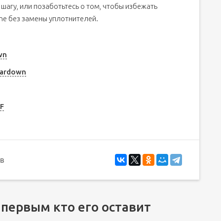
 шагу, или позаботьтесь о том, чтобы избежать
ne без замены уплотнителей.
wn
eardown
SF
в
 первым кто его оставит