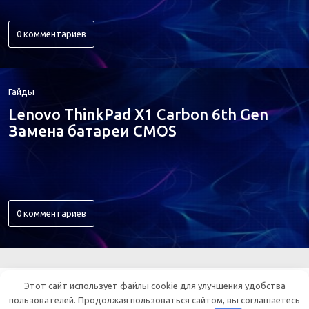
0 комментариев
Гайды
Lenovo ThinkPad X1 Carbon 6th Gen
Замена батареи CMOS
0 комментариев
ВСЕ ОБ ЭЛЕКТРОНИКЕ
Этот сайт использует файлы cookie для улучшения удобства
пользователей. Продолжая пользоваться сайтом, вы соглашаетесь