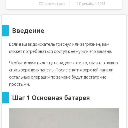
77 просмотров
17 декабря 2023
Введение
Шаг 1 Основная батарея
Введение
Шаг 2
Шаг 3 Верхняя крышка
Если ваш видоискатель треснул или загрязнен, вам
Шаг 4
может потребоваться доступ к нему или его замена.
Шаг 5
Шаг 6
Чтобы получить доступ к видоискателю, сначала нужно
Шаг 7
снять верхнюю панель. После снятия верхней панели
остальные операции по замене будут достаточно
Шаг 8
простыми.
Шаг 9
Шаг 10
Шаг 1 Основная батарея
Шаг 11
Шаг 12
Шаг 13 Видоискатель