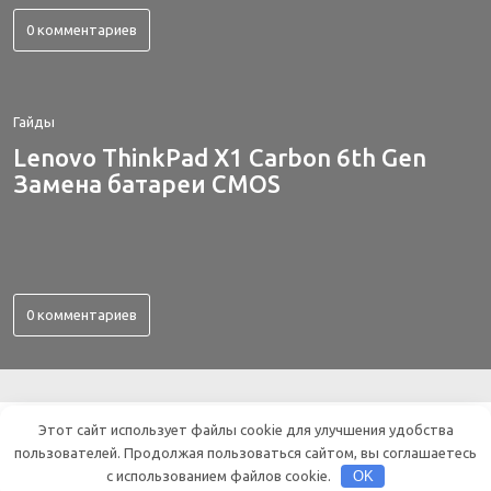
0 комментариев
Гайды
Lenovo ThinkPad X1 Carbon 6th Gen
Замена батареи CMOS
0 комментариев
ВСЕ ОБ ЭЛЕКТРОНИКЕ
Этот сайт использует файлы cookie для улучшения удобства
пользователей. Продолжая пользоваться сайтом, вы соглашаетесь
© 2019 | All rights reserved.
с использованием файлов cookie.
OK