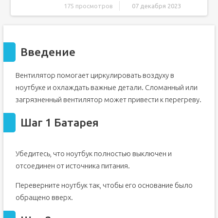
175 просмотров
07 декабря 2023
Введение
Шаг 1 Батарея
Введение
Шаг 2
Шаг 3
Вентилятор помогает циркулировать воздуху в
Шаг 4 Материнская плата
ноутбуке и охлаждать важные детали. Сломанный или
Шаг 5
загрязненный вентилятор может привести к перегреву.
Шаг 6
Шаг 7
Шаг 1 Батарея
Шаг 8
Шаг 9
Убедитесь, что ноутбук полностью выключен и
Шаг 10 Вентилятор
отсоединен от источника питания.
Шаг 11
Переверните ноутбук так, чтобы его основание было
обращено вверх.