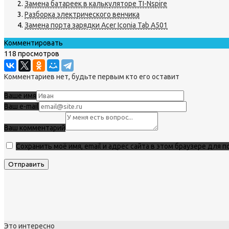
Замена батареек в калькуляторе TI-Nspire
Разборка электрического венчика
Замена порта зарядки Acer Iconia Tab A501
Комментировать
118 просмотров
Комментариев нет, будьте первым кто его оставит
Ваше имя
Ваш e-mail
Ваш комментарий
Сохранить моё имя, email и адрес сайта в этом браузере для
Это интересно