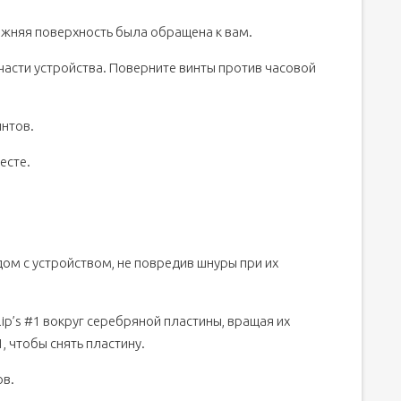
нижняя поверхность была обращена к вам.
й части устройства. Поверните винты против часовой
интов.
есте.
м с устройством, не повредив шнуры при их
ip’s #1 вокруг серебряной пластины, вращая их
1, чтобы снять пластину.
ов.