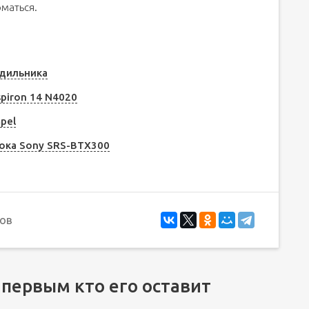
оматься.
одильника
spiron 14 N4020
pel
ока Sony SRS-BTX300
ов
 первым кто его оставит