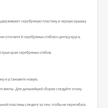
 удерживают серебряную пластину и черную крышку
мм отогните 8 серебряных сгибов к центру круга,
острые края серебряных сгибов.
у и установите новую.
те винты. Для дальнейшей сборки следуйте этому
ьной пластины следите за тем, чтобы не перегибать