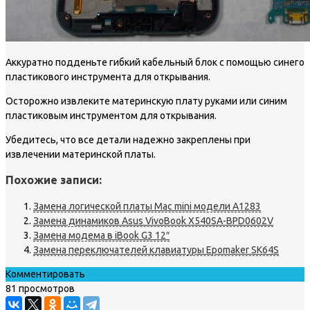
Аккуратно подденьте гибкий кабельный блок с помощью синего
пластикового инструмента для открывания.
Осторожно извлеките материнскую плату руками или синим
пластиковым инструментом для открывания.
Убедитесь, что все детали надежно закреплены при
извлечении материнской платы.
Похожие записи:
Замена логической платы Mac mini модели A1283
Замена динамиков Asus VivoBook X540SA-BPD0602V
Замена модема в iBook G3 12″
Замена переключателей клавиатуры Epomaker SK64S
Комментировать
81 просмотров