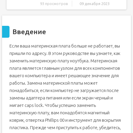
93 просмотров
09 декабря 2023
Введение
Шаг 1 Батарея
Введение
Шаг 2
Шаг 3 Встроенная клавиатура
Если ваша материнская плата больше не работает, вы
Шаг 4
пришли по адресу. В этом руководстве вы узнаете, как
Шаг 5
заменить материнскую плату ноутбука. Материнская
Шаг 6
плата является главным узлом для всех компонентов
Шаг 7
вашего компьютера и имеет решающее значение для
Шаг 8 Материнская плата
работы. Замена материнской платы может
Шаг 9
понадобиться, если компьютер не загружается после
Шаг 10
замены адаптера питания или если экран черный и
мигает caps lock. Чтобы успешно заменить
Шаг 11
материнскую плату, вам понадобятся магнитный
Шаг 12
коврик, отвертка Phillips 00 и инструмент для вскрытия
Шаг 13
пластика. Прежде чем приступить к работе, убедитесь,