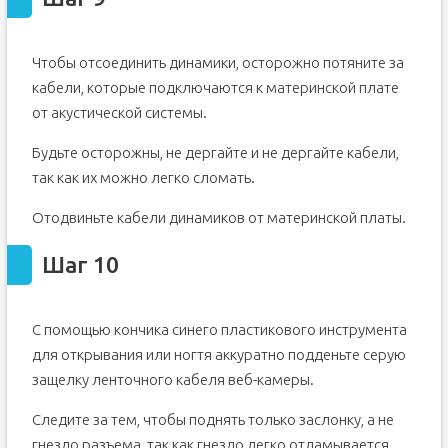
Чтобы отсоединить динамики, осторожно потяните за
кабели, которые подключаются к материнской плате
от акустической системы.
Будьте осторожны, не дергайте и не дергайте кабели,
так как их можно легко сломать.
Отодвиньте кабели динамиков от материнской платы.
Шаг 10
С помощью кончика синего пластикового инструмента
для открывания или ногтя аккуратно подденьте серую
защелку ленточного кабеля веб-камеры.
Следите за тем, чтобы поднять только заслонку, а не
гнездо разъема, так как гнездо легко отламывается.