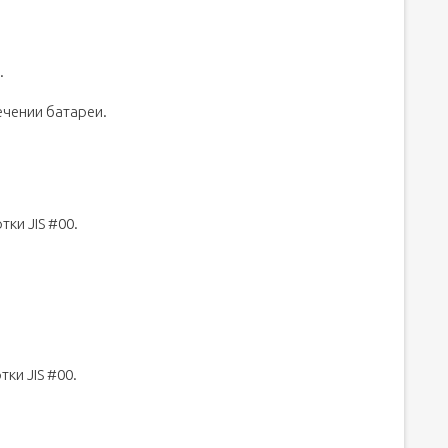
.
чении батареи.
ки JIS #00.
ки JIS #00.