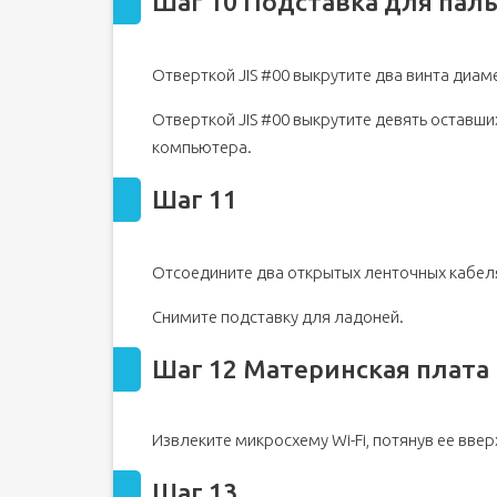
Шаг 10 Подставка для пал
Отверткой JIS #00 выкрутите два винта диам
Отверткой JIS #00 выкрутите девять оставши
компьютера.
Шаг 11
Отсоедините два открытых ленточных кабел
Снимите подставку для ладоней.
Шаг 12 Материнская плата
Извлеките микросхему Wi-Fi, потянув ее ввер
Шаг 13