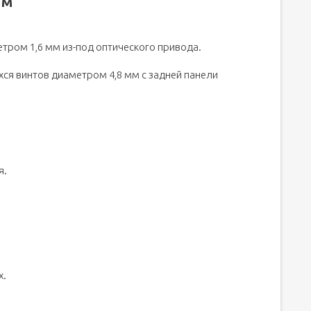
ьм
етром 1,6 мм из-под оптического привода.
хся винтов диаметром 4,8 мм с задней панели
я.
х.