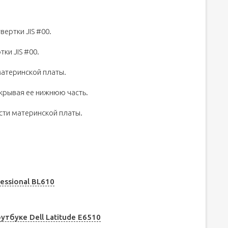
ертки JIS #00.
ки JIS #00.
материнской платы.
крывая ее нижнюю часть.
сти материнской платы.
essional BL610
утбуке Dell Latitude E6510