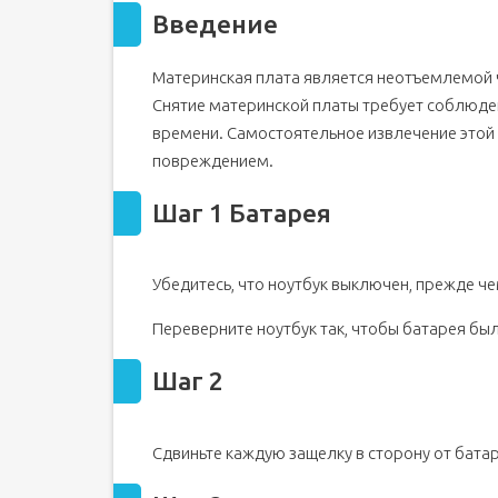
Введение
Шаг 2
Шаг 3
Материнская плата является неотъемлемой ч
Шаг 4 Оптический привод
Снятие материнской платы требует соблюде
Шаг 5 Панель доступа
времени. Самостоятельное извлечение этой 
Шаг 6 Жесткий диск
повреждением.
Шаг 7 Оперативная память
Шаг 8 Клавиатура
Шаг 1 Батарея
Шаг 9
Шаг 10 Подставка для пальм
Убедитесь, что ноутбук выключен, прежде ч
Шаг 11
Переверните ноутбук так, чтобы батарея бы
Шаг 12 Материнская плата
Шаг 13
Шаг 2
Сдвиньте каждую защелку в сторону от батар