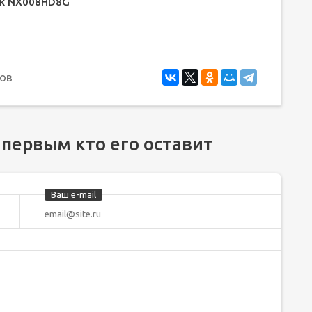
ok NX008HD8G
ов
 первым кто его оставит
Ваш e-mail