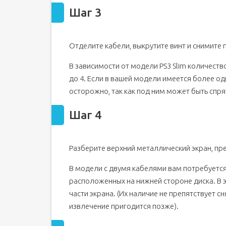
Шаг 3
Отделите кабели, выкрутите винт и снимите п
В зависимости от модели PS3 Slim количест
до 4. Если в вашей модели имеется более од
осторожно, так как под ним может быть спр
Шаг 4
Разберите верхний металлический экран, пред
В модели с двумя кабелями вам потребуется 
расположенных на нижней стороне диска. В эт
части экрана. (Их наличие не препятствует с
извлечение пригодится позже).