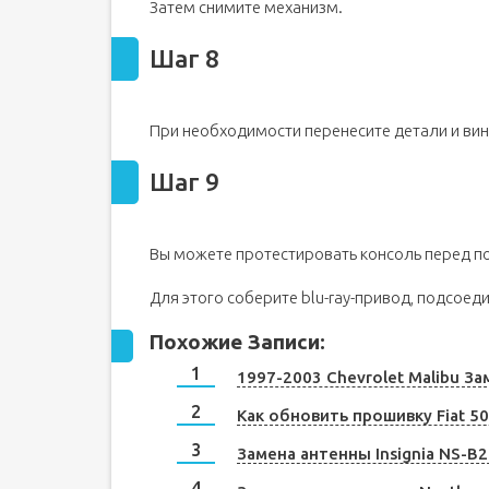
Затем снимите механизм.
Шаг 8
При необходимости перенесите детали и вин
Шаг 9
Вы можете протестировать консоль перед п
Для этого соберите blu-ray-привод, подсоед
Похожие Записи:
1997-2003 Chevrolet Malibu З
Как обновить прошивку Fiat 50
Замена антенны Insignia NS-B