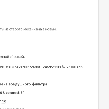
ты из старого механизма в новый.
олной сборкой.
ините его кабели и снова подключите блок питания.
амена воздушного фильтра
0 Uconnect 5″
2110