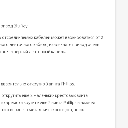
ривод Blu Ray.
во отсоединяемых кабелей может варьироваться от 2
ного ленточного кабеля, извлекайте привод очень
ятан четвертый ленточный кабель.
варительно открутив 3 винта Phillips.
открутить еще 2 маленьких крестовых винта,
о время открутите еще 2 винта Phillips в нижней
нятию верхнего металлического щита, но их