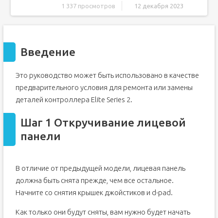
1 337 просмотров
12 декабря 2023
Введение
Шаг 1 Откручивание лицевой панели
Введение
Шаг 2 Снятие лицевой панели
Шаг 3. Извлечение джойстиков
Это руководство может быть использовано в качестве
Шаг 4 Разделение передней и задней частей
предварительного условия для ремонта или замены
Шаг 5. Извлечение кабелей, соединяющих материнскую
и дочернюю платы
деталей контроллера Elite Series 2.
Шаг 6. Извлечение вибромоторов и винтов из
материнской платы
Шаг 1 Откручивание лицевой
Шаг 7 Снятие материнской платы
панели
Шаг 8. Снятие планки бампера
Шаг 9 Снятие дочерней платы
В отличие от предыдущей модели, лицевая панель
должна быть снята прежде, чем все остальное.
Начните со снятия крышек джойстиков и d-pad.
Как только они будут сняты, вам нужно будет начать