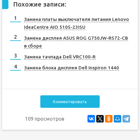
Похожие записи:
Замена платы выключателя питания Lenovo
IdeaCentre AIO 510S-23ISU
Замена дисплея ASUS ROG G750JW-RS72-CB
в сборе
Замена тачпада Dell VRC100-R
Замена блока дисплея Dell Inspiron 1440
Комментировать
109 просмотров