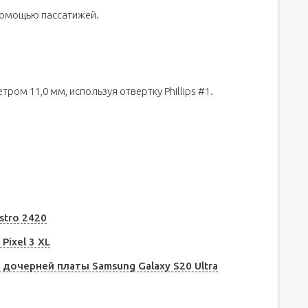
помощью пассатижей.
тром 11,0 мм, используя отвертку Phillips #1.
stro 2420
Pixel 3 XL
 дочерней платы Samsung Galaxy S20 Ultra