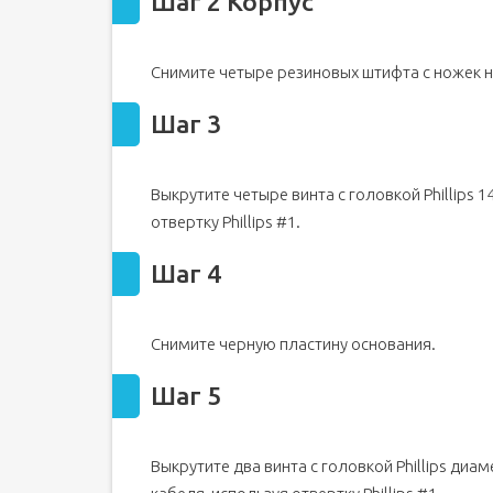
Шаг 2 Корпус
Снимите четыре резиновых штифта с ножек на
Шаг 3
Выкрутите четыре винта с головкой Phillips 1
отвертку Phillips #1.
Шаг 4
Снимите черную пластину основания.
Шаг 5
Выкрутите два винта с головкой Phillips ди