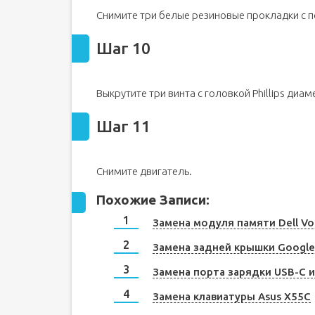
Снимите три белые резиновые прокладки с 
Шаг 10
Выкрутите три винта с головкой Phillips диаме
Шаг 11
Снимите двигатель.
Похожие Записи:
Замена модуля памяти Dell Vo
Замена задней крышки Google 
Замена порта зарядки USB-C и
Замена клавиатуры Asus X55C