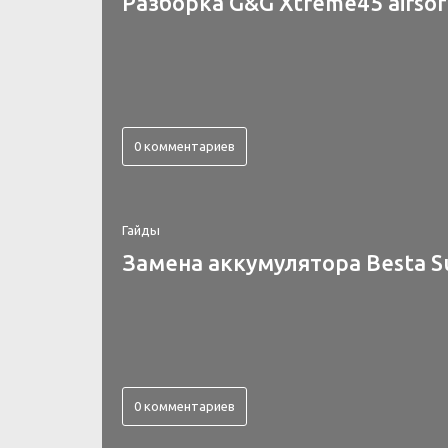
Разборка G&G Xtreme45 airsof
0 комментариев
Гайды
Замена аккумулятора Besta S
0 комментариев