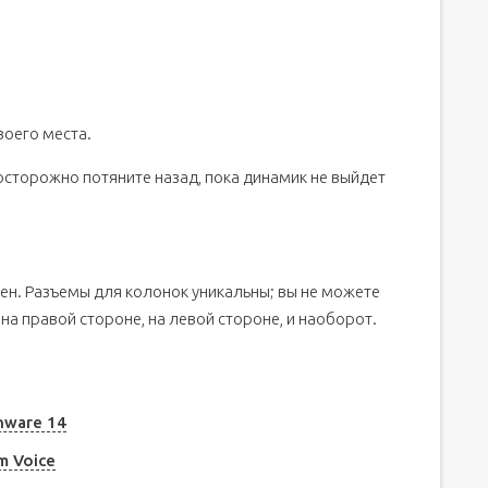
воего места.
сторожно потяните назад, пока динамик не выйдет
чен. Разъемы для колонок уникальны; вы не можете
на правой стороне, на левой стороне, и наоборот.
nware 14
m Voice