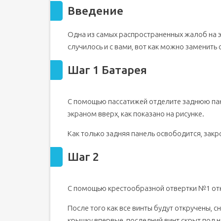
Введение
Шаг 2
Шаг 3
Одна из самых распространенных жалоб на э
Шаг 4 Жесткий диск
случилось и с вами, вот как можно заменить
Шаг 5
Шаг 6 Динамики
Шаг 1 Батарея
С помощью пассатижей отделите заднюю пан
экраном вверх, как показано на рисунке.
Как только задняя панель освободится, закро
Шаг 2
С помощью крестообразной отвертки №1 откр
После того как все винты будут откручены,
крышку впервые, последний винт скрыт под 