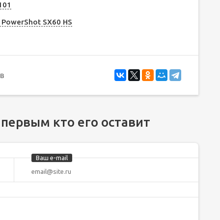
101
 PowerShot SX60 HS
в
 первым кто его оставит
Ваш e-mail