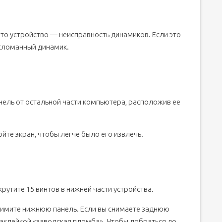
то устройство — неисправность динамиков. Если это
 сломанный динамик.
ель от остальной части компьютера, расположив ее
йте экран, чтобы легче было его извлечь.
утите 15 винтов в нижней части устройства.
 снимите нижнюю панель. Если вы снимаете заднюю
наклейкой «заводская пломба». Чтобы добраться до