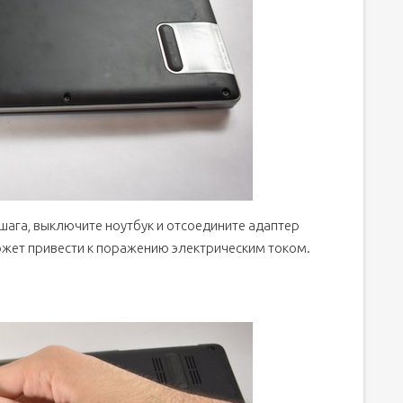
шага, выключите ноутбук и отсоедините адаптер
ожет привести к поражению электрическим током.