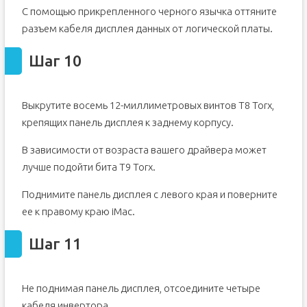
С помощью прикрепленного черного язычка оттяните
разъем кабеля дисплея данных от логической платы.
Шаг 10
Выкрутите восемь 12-миллиметровых винтов T8 Torx,
крепящих панель дисплея к заднему корпусу.
В зависимости от возраста вашего драйвера может
лучше подойти бита T9 Torx.
Поднимите панель дисплея с левого края и поверните
ее к правому краю iMac.
Шаг 11
Не поднимая панель дисплея, отсоедините четыре
кабеля инвертора.