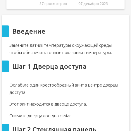
57 просмотров
07 декабря 2023
Введение
Шаг 1 Дверца доступа
Введение
Шаг 2 Стеклянная панель
Шаг 3
Замените датчик температуры окружающей среды,
Шаг 4 Передняя панель
чтобы обеспечить точные показания температуры.
Шаг 5
Шаг 6
Шаг 1 Дверца доступа
Шаг 7 Дисплейная панель
Шаг 8
Ослабьте один крестообразный винт в центре дверцы
Шаг 9
доступа.
Шаг 10
Этот винт находится в дверце доступа.
Шаг 11
Шаг 12 Левый динамик
Снимите дверцу доступа с iMac.
Шаг 13
Шаг 2 Стеклянная панель
Шаг 14