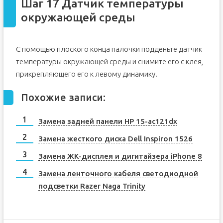
Шаг 17 Датчик температуры
окружающей среды
С помощью плоского конца палочки подденьте датчик
температуры окружающей среды и снимите его с клея,
прикрепляющего его к левому динамику.
Похожие записи:
Замена задней панели HP 15-ac121dx
Замена жесткого диска Dell Inspiron 1526
Замена ЖК-дисплея и дигитайзера iPhone 8
Замена ленточного кабеля светодиодной
подсветки Razer Naga Trinity