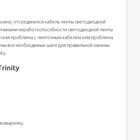
можно, отсоединился кабель ленты светодиодной
ричинами неработоспособности светодиодной ленты
еская проблема с ленточным кабелем или проблема
ены все необходимые шаги для правильной замены
ty.
rinity
 ковырялку.