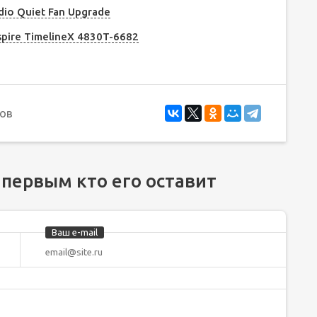
dio Quiet Fan Upgrade
pire TimelineX 4830T-6682
ов
 первым кто его оставит
Ваш e-mail