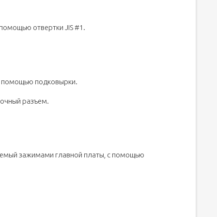
помощью отвертки JIS #1.
с помощью подковырки.
точный разъем.
аемый зажимами главной платы, с помощью