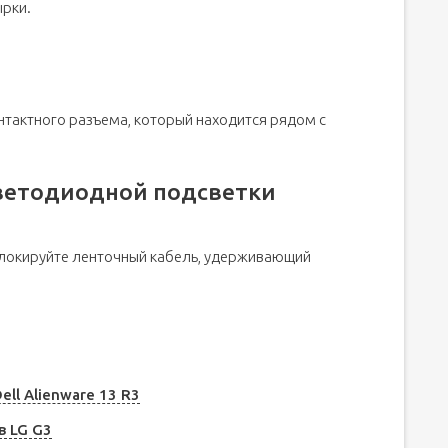
рки.
нтактного разъема, который находится рядом с
светодиодной подсветки
локируйте ленточный кабель, удерживающий
ll Alienware 13 R3
в LG G3