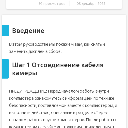
92 просмотров
08 декабря 2023
Введение
Шаг 1 Отсоединение кабеля камеры
Введение
Шаг 2 Отсоедините кабель камеры
Шаг 3 Открутите винт
В этом руководстве мы покажем вам, как снять и
Шаг 4 Снятие кронштейна для кабеля
заменить дисплей в сборе.
Шаг 5 Отсоединение кабеля дисплея
Шаг 6 Отсоединение кабеля дисплея
Шаг 1 Отсоединение кабеля
Шаг 7 Открутите винты
камеры
Шаг 8 Выкрутите винты
Шаг 9 Выкрутите винты
ПРЕДУПРЕЖДЕНИЕ: Перед началом работы внутри
Шаг 10 Поднимите дисплей в сборе
компьютера ознакомьтесь с информацией по технике
Шаг 11 Выровняйте отверстия для винтов
безопасности, поставляемой вместе с компьютером, и
Шаг 12 Замените винты
выполните действия, описанные в разделе «Перед
Шаг 13 Замените винты
началом работы внутри компьютера». После работы с
Шаг 14 Замените винты
компьютером следуйте инструкциям, приведенным в