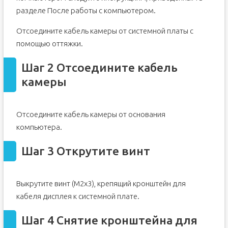
Шаг 15 Прикрепите кабель
разделе После работы с компьютером.
Шаг 16 Проложите кабели
Отсоедините кабель камеры от системной платы с
Шаг 17 Подключение кабеля
помощью оттяжки.
Шаг 18 Выровняйте отверстие для винта
Шаг 2 Отсоедините кабель
Шаг 19 Замените винт
камеры
Отсоедините кабель камеры от основания
компьютера.
Шаг 3 Открутите винт
Выкрутите винт (M2x3), крепящий кронштейн для
кабеля дисплея к системной плате.
Шаг 4 Снятие кронштейна для