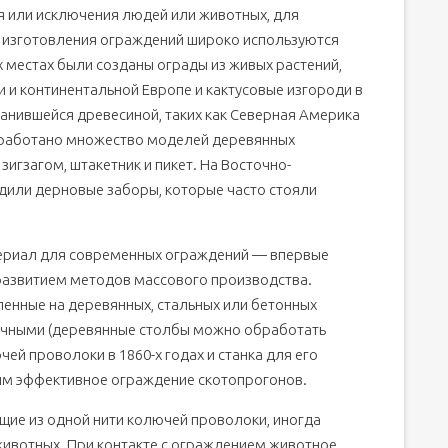
я или исключения людей или животных, для
я изготовления ограждений широко используются
их местах были созданы ограды из живых растений,
 и континентальной Европе и кактусовые изгороди в
ранившейся древесиной, таких как Северная Америка
азработано множество моделей деревянных
зигзагом, штакетник и пикет. На Восточно-
дили дерновые заборы, которые часто стояли
ериал для современных ограждений — впервые
с развитием методов массового производства.
енные на деревянных, стальных или бетонных
ечными (деревянные столбы можно обработать
ей проволоки в 1860-х годах и станка для его
ым эффективное ограждение скотопрогонов.
щие из одной нити колючей проволоки, иногда
ивотных. При контакте с ограждением животное