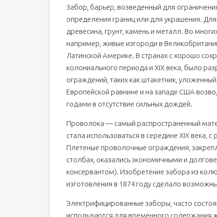
Забор, барьер, возведенный для ограничени
определения границ или для украшения. Дл
древесина, грунт, камень и металл. Во мног
например, живые изгороди в Великобритании
Латинской Америке. В странах с хорошо сох
колониального периода и XIX века, было р
ограждений, таких как штакетник, уложенный 
Европейской равнине и на западе США возво
годами в отсутствие сильных дождей.
Проволока — самый распространенный мат
стала использоваться в середине XIX века, 
Плетеные проволочные ограждения, закрепл
столбах, оказались экономичными и долгов
консервантом). Изобретение забора из колюч
изготовления в 1874 году сделало возможн
Электрифицированные заборы, часто состоя
используются для временного содержания ж