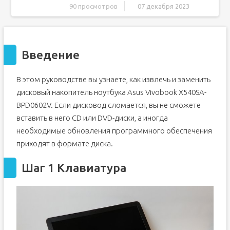
90 просмотров
07 декабря 2023
Введение
Шаг 1 Клавиатура
Введение
Шаг 2
Шаг 3
В этом руководстве вы узнаете, как извлечь и заменить
Шаг 4
дисковый накопитель ноутбука Asus Vivobook X540SA-
Шаг 5
BPD0602V. Если дисковод сломается, вы не сможете
Шаг 6
вставить в него CD или DVD-диски, а иногда
Шаг 7 Батарейки
необходимые обновления программного обеспечения
Шаг 8 Дисковод
приходят в формате диска.
Шаг 9
Шаг 1 Клавиатура
Шаг 10
Шаг 11
Шаг 12