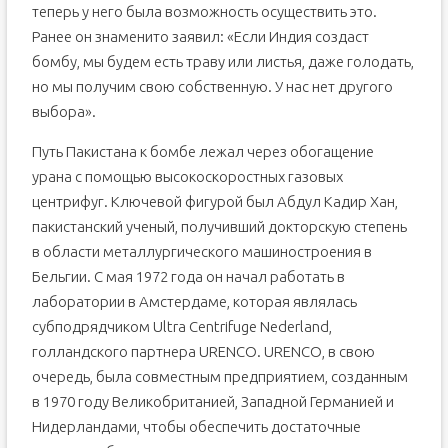
теперь у него была возможность осуществить это.
Ранее он знаменито заявил: «Если Индия создаст
бомбу, мы будем есть траву или листья, даже голодать,
но мы получим свою собственную. У нас нет другого
выбора».
Путь Пакистана к бомбе лежал через обогащение
урана с помощью высокоскоростных газовых
центрифуг. Ключевой фигурой был Абдул Кадир Хан,
пакистанский ученый, получивший докторскую степень
в области металлургического машиностроения в
Бельгии. С мая 1972 года он начал работать в
лаборатории в Амстердаме, которая являлась
субподрядчиком Ultra Centrifuge Nederland,
голландского партнера URENCO. URENCO, в свою
очередь, была совместным предприятием, созданным
в 1970 году Великобританией, Западной Германией и
Нидерландами, чтобы обеспечить достаточные