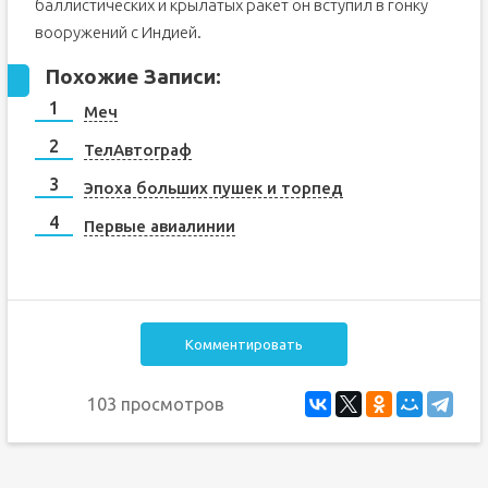
баллистических и крылатых ракет он вступил в гонку
вооружений с Индией.
Похожие Записи:
Меч
ТелАвтограф
Эпоха больших пушек и торпед
Первые авиалинии
Комментировать
103 просмотров