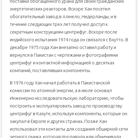
поставки обогащенного урана для своих гражданских
энергетических реакторов. Вскоре Хан посетил
обогатительный завод в Алмело, Нидерланды, и в
течение следующих трех лет получил доступ к
секретным конструкциям центрифуг. Вскоре после
индийского испытания 1974 года он связался с Бхутто. В
декабре 1975 года Хан внезапно оставил работу и
вернулся в Пакистан с чертежами и фотографиями
центрифуг и контактной информацией о десятках
компаний, поставлявших компоненты.
В 1976 году Хан начал работать в Пакистанской
комиссии по атомной энергии, а в июле основал
Инженерно-исследовательскую лабораторию, чтобы
построить и эксплуатировать завод по производству
центрифуг в Кахуте, используя компоненты, которые он
закупал в Европе и других странах. Позже Хан
использовал эти контакты для создания обширной сети
черного рынка, которая продавала или обменивала