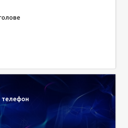
 голове
й телефон