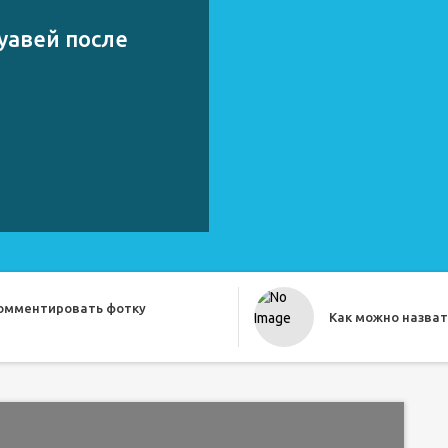
уавей после
комментировать фотку
Как можно назват
о прикольно назвать друга
Как назвать бесе