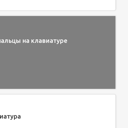
пальцы на клавиатуре
иатура