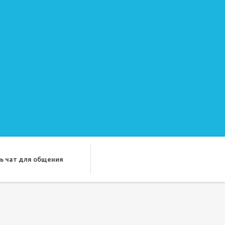
ь чат для общения
ду лучших подруг