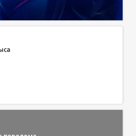
ыса
ле перелома