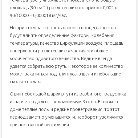
Электронные термометры
площадь (90 см 2 ) разлетевшихся шариков: 0,002 х
Пошаговая инструкция по сбору ртути
90/10000 = 0,000018 мг/час.
Из поверхности ковра
Но при этом на скорость данного процесса всегда
Мягкой мебели
будут влиять определенные факторы: колебания
С ровного пола
температуры, качество циркуляции воздуха, площадь
Куда сдать градусник
поверхности разлетевшихся частичек и общее
Утилизация ртутных градусников
количество ядовитого вещества. Ведь не всегда
удается собрать всю ртуть. Некоторое ее количество
Опасна ли ртуть из разбитого градусника? (2 видео)
может закатиться под плинтуса, в щели и небольшие
сколы в полах.
Один небольшой шарик ртути из разбитого градусника
испаряется долго — как минимум 3 года. Если же в
доме теплые полы и редкие проветривания, то этот
период заметно уменьшится, и, наоборот, увеличится
при постоянной вентиляции.