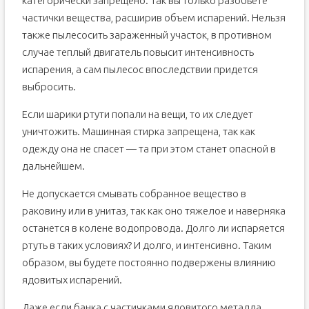
категорически запрещено. Так вы только разобьете
частички вещества, расширив объем испарений. Нельзя
также пылесосить зараженный участок, в противном
случае теплый двигатель повысит интенсивность
испарения, а сам пылесос впоследствии придется
выбросить.
Если шарики ртути попали на вещи, то их следует
уничтожить. Машинная стирка запрещена, так как
одежду она не спасет — та при этом станет опасной в
дальнейшем.
Не допускается смывать собранное вещество в
раковину или в унитаз, так как оно тяжелое и наверняка
останется в колене водопровода. Долго ли испаряется
ртуть в таких условиях? И долго, и интенсивно. Таким
образом, вы будете постоянно подвержены влиянию
ядовитых испарений.
Даже если банка с частичками ядовитого металла