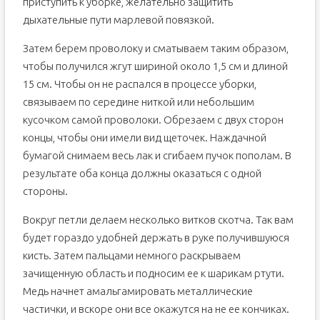
приступить к уборке, желательно защитить
дыхательные пути марлевой повязкой.
Затем берем проволоку и сматываем таким образом,
чтобы получился жгут шириной около 1,5 см и длиной
15 см. Чтобы он не распался в процессе уборки,
связываем по середине ниткой или небольшим
кусочком самой проволоки. Обрезаем с двух сторон
концы, чтобы они имели вид щеточек. Наждачной
бумагой снимаем весь лак и сгибаем пучок пополам. В
результате оба конца должны оказаться с одной
стороны.
Вокруг петли делаем несколько витков скотча. Так вам
будет гораздо удобней держать в руке получившуюся
кисть. Затем пальцами немного раскрываем
зачищенную область и подносим ее к шарикам ртути.
Медь начнет амальгамировать металлические
частички, и вскоре они все окажутся на не ее кончиках.