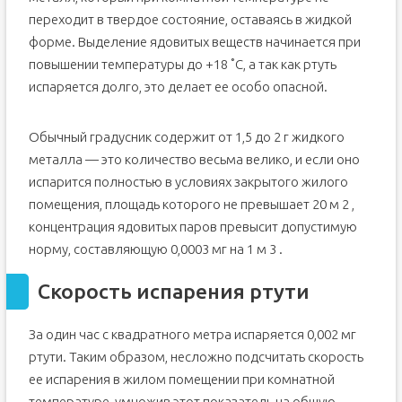
Симптомы отравления
переходит в твердое состояние, оставаясь в жидкой
форме. Выделение ядовитых веществ начинается при
Как собрать ртуть?
повышении температуры до +18 ˚С, а так как ртуть
Убираем ртуть при помощи медной проволоки
испаряется долго, это делает ее особо опасной.
Как использовать для уборки металлические опилки?
Ртуть на ковре с ворсом
Обычный градусник содержит от 1,5 до 2 г жидкого
Чистим палас без ворса
металла — это количество весьма велико, и если оно
Чего нельзя делать с ртутью?
испарится полностью в условиях закрытого жилого
Где утилизируют ртуть?
помещения, площадь которого не превышает 20 м 2 ,
Если собрать ртуть не удалось
концентрация ядовитых паров превысит допустимую
Насколько опасен разбитый ртутный градусник
норму, составляющую 0,0003 мг на 1 м 3 .
Разбился градусник: последствия для здоровья
Скорость испарения ртути
Симптомы отравления
Последствия для здоровья
За один час с квадратного метра испаряется 0,002 мг
Чего нельзя делать, если разбился ртутный градусник
ртути. Таким образом, несложно подсчитать скорость
Оказание первой помощи
ее испарения в жилом помещении при комнатной
Что такое безртутный термометр?
температуре, умножив этот показатель на общую