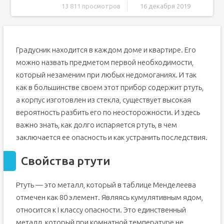
13 811 просмотров
16 декабря 2019
Свойства ртути
Скорость испарения ртути
Градусник находится в каждом доме и квартире. Его
Насколько опасна ртуть?
можно назвать предметом первой необходимости,
Симптомы отравления
который незаменим при любых недомоганиях. И так
Как собрать ртуть?
как в большинстве своем этот прибор содержит ртуть,
Убираем ртуть при помощи медной проволоки
а корпус изготовлен из стекла, существует высокая
Как использовать для уборки металлические опилки?
вероятность разбить его по неосторожности. И здесь
Ртуть на ковре с ворсом
важно знать, как долго испаряется ртуть, в чем
Чистим палас без ворса
заключается ее опасность и как устранить последствия.
Чего нельзя делать с ртутью?
Свойства ртути
Где утилизируют ртуть?
Если собрать ртуть не удалось
Ртуть — это металл, который в таблице Менделеева
Свойства ртути
отмечен как 80 элемент. Являясь кумулятивным ядом,
Скорость испарения ртути
относится к I классу опасности. Это единственный
Насколько опасна ртуть?
металл, который при комнатной температуре не