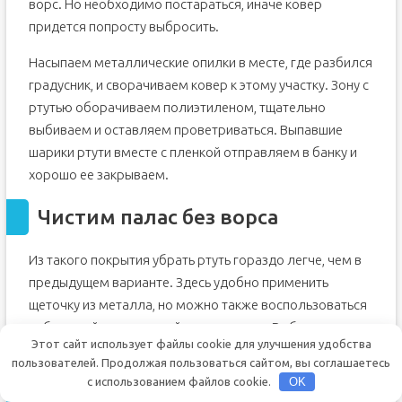
ворс. Но необходимо постараться, иначе ковер
придется попросту выбросить.
Насыпаем металлические опилки в месте, где разбился
градусник, и сворачиваем ковер к этому участку. Зону с
ртутью оборачиваем полиэтиленом, тщательно
выбиваем и оставляем проветриваться. Выпавшие
шарики ртути вместе с пленкой отправляем в банку и
хорошо ее закрываем.
Чистим палас без ворса
Из такого покрытия убрать ртуть гораздо легче, чем в
предыдущем варианте. Здесь удобно применить
щеточку из металла, но можно также воспользоваться
небольшой спринцовкой или шприцем. Выбранным
Этот сайт использует файлы cookie для улучшения удобства
орудием собираем все капельки вещества и
пользователей. Продолжая пользоваться сайтом, вы соглашаетесь
герметично все упаковываем.
с использованием файлов cookie.
OK