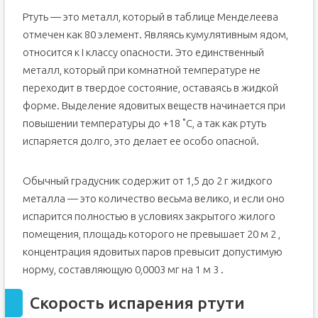
Ртуть — это металл, который в таблице Менделеева
отмечен как 80 элемент. Являясь кумулятивным ядом,
относится к I классу опасности. Это единственный
металл, который при комнатной температуре не
переходит в твердое состояние, оставаясь в жидкой
форме. Выделение ядовитых веществ начинается при
повышении температуры до +18 ˚С, а так как ртуть
испаряется долго, это делает ее особо опасной.
Обычный градусник содержит от 1,5 до 2 г жидкого
металла — это количество весьма велико, и если оно
испарится полностью в условиях закрытого жилого
помещения, площадь которого не превышает 20 м 2 ,
концентрация ядовитых паров превысит допустимую
норму, составляющую 0,0003 мг на 1 м 3 .
Скорость испарения ртути