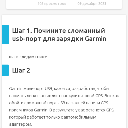
105 просмотров
09 декабря 2023
Шаг 1. Почините сломанный usb-порт для зарядки
Garmin
Шаг 2
Шаг 1. Почините сломанный
Шаг 3
usb-порт для зарядки Garmin
Шаг 4
Шаг 5
Шаг 6
шаги следуют ниже
Шаг 7
Шаг 2
Шаг 8
Шаг 9
Garmin мини-порт USB, кажется, разработан, чтобы
Шаг 10
сломать легко заставляет вас купить новый GPS. Вот как
Шаг 11
обойти сломанный порт USB на задней панели GPS-
приемников Garmin. В результате у вас останется GPS,
который работает только с автомобильным
адаптером.