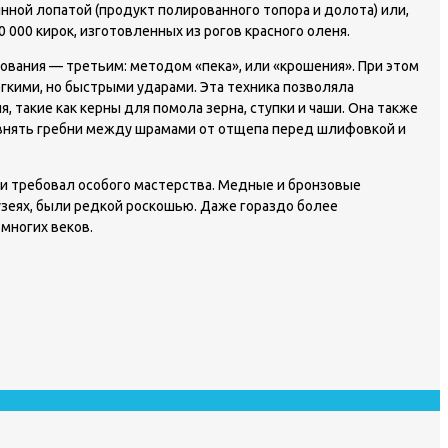
нной лопатой (продукт полированного топора и долота) или,
0 000 кирок, изготовленных из рогов красного оленя.
вания — третьим: методом «пека», или «крошения». При этом
кими, но быстрыми ударами. Эта техника позволяла
такие как керны для помола зерна, ступки и чаши. Она также
овнять гребни между шрамами от отщепа перед шлифовкой и
 и требовал особого мастерства. Медные и бронзовые
зеях, были редкой роскошью. Даже гораздо более
многих веков.