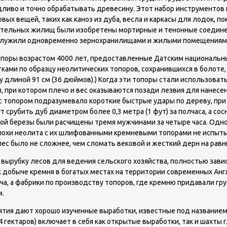
удливо и точно обрабатывать древесину. Этот набор инструменто
х вещей, таких как каноэ из дуба, весла и каркасы для лодок, по
вательных жилищ были изобретены мортирные и тенонные соедине
ют, служили одновременно зернохранилищами и жилыми помещениями
поры возрастом 4000 лет, предоставленные Датским национальны
ами по образцу неолитических топоров, сохранившихся в болоте, 
длиной 91 см (36 дюймов).) Когда эти топоры стали использовать
 при котором плечо и вес оказываются позади лезвия для нанесе
 с топором подразумевало короткие быстрые удары по дереву, пр
 срубить дуб диаметром более 0,3 метра (1 фут) за полчаса, а сос
истой березы были расчищены тремя мужчинами за четыре часа. Од
 эпохи неолита с их шлифованными кремневыми топорами не испыт
ес было не сложнее, чем сломать вековой и жесткий дерн на равн
ырубку лесов для ведения сельского хозяйства, полностью завис
 добыче кремня в богатых местах на территории современных Анг
ыча, а фабрики по производству топоров, где кремню придавали гр
м.
я дают хорошо изученные выработки, известные под названием Gr
 гектаров) включает в себя как открытые выработки, так и шахты 