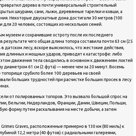
в превратил дерево в почти универсальный строительный
крытых шкурами, сани, лыжи, деревянные тарелки и ковши, а
ния. Некоторые двускатные дома достигали 30 метров (100
 для 20 человек, состоящих из нескольких семей.
м музеем и сохранившие остроту после их последнего
в результате чего общая длина топора составила почти 63 см (25
 в датском лесу, вскоре выяснилось, что жестокие действия,
ния длинных и мощных ударов, приводят к катастрофе: либо
и этом движения тела сводились в основном к движениям локтей
ну диаметром 61 см (2 фута) — менее чем за 20 минут. Восемь
но топорище срубило более 100 деревьев на своей
ывали больших трудностей при расчистке больших просек в лесу
инах.
ели от полированных топоров. Это вызвало большой спрос на
лии, Бельгии, Нидерландов, Франции, Дании, Швеции, Польши,
убую форму путем раскалывания на месте добычи, а затем
imes Graves, расположенные примерно в 130 км (80 миль) к
глубиной 12,2 метра (40 футов) с радиальными галереями,