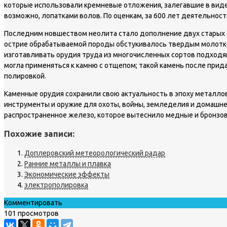
которые использовали кремневые отложения, залегавшие в виде 
возможно, лопатками волов. По оценкам, за 600 лет деятельности
Последним новшеством неолита стало дополнение двух старых м
острие обрабатываемой породы обстукивалось твердым молотком
изготавливать орудия труда из многочисленных сортов подходящ
могла применяться к камню с отщепом; такой камень после при
полировкой.
Каменные орудия сохранили свою актуальность в эпоху металлов
инструменты и оружие для охоты, войны, земледелия и домашне
распространенное железо, которое вытеснило медные и бронзовы
Похожие записи:
Доплеровский метеорологический радар
Ранние металлы и плавка
Экономические эффекты
электрополировка
Комментировать
101 просмотров