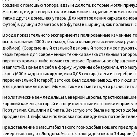
создано с помощью топора, адзы и долота, которые могли прич
материал, ведь теперь стало возможным создание множества новы
также другая домашняя утварь. Для изготовления каркаса осно
футов) в длину и 20 метров (66 футов) в ширину и, как полага
В ходе показательного эксперимента полированные каменные то
использования 4000 лет назад, были оснащены ясеневыми рукоятк
дюймов). (Современный стальной валочный топор имеет рукоятку 
характерные для современной техники замаха стальным топором,
портится кромка, либо ломается лезвие. Правильное обращение
и запястий. Приведя себя в форму, мужчины обнаружили, что могут
акров (600 квадратных ярдов, или 0,05 гектара) леса из серебр
первоначальной (старой) заточке. Был сделан вывод, что люди
для целей земледелия. Можно также отметить, что расчистить л
Неолитические земледельцы Северной Европы, практиковавшие в
хороший камень, который истощил местные источники и привел к
Португалии, Сицилии и Египта. Зачастую это была не просто доб
продавали. Шлифовка и полировка производились потребителе
Представление о масштабах такого горнодобывающего предприяти
северо-востоку от Лондона. Участок площадью около 34 акров (14