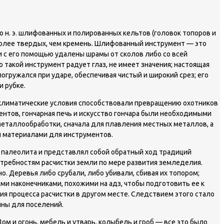
н. э. шлифованных и полированных кельтов (головок топоров и
, более твердых, чем кремень. Шлифованный инструмент — это
и с его помощью удалены шрамы от сколов либо со всей
 такой инструмент радует глаз, не имеет значения; настоящая
гружался при ударе, обеспечивая чистый и широкий срез; его
и рубке.
 климатические условия способствовали превращению охотников
ментов, гончарная печь и искусство гончара были необходимыми
металлообработки, сначала для плавления местных металлов, а
и материалами для инструментов.
 палеолита и представлял собой обратный ход традиций
отребностям расчистки земли по мере развития земледелия.
 Деревья либо срубали, либо убивали, сбивая их топором;
ми наконечниками, похожими на адз, чтобы подготовить ее к
ия процесса расчистки в другом месте. Следствием этого стало
ины для поселений.
м и огонь, мебель и утварь, колыбель и гроб — все это было