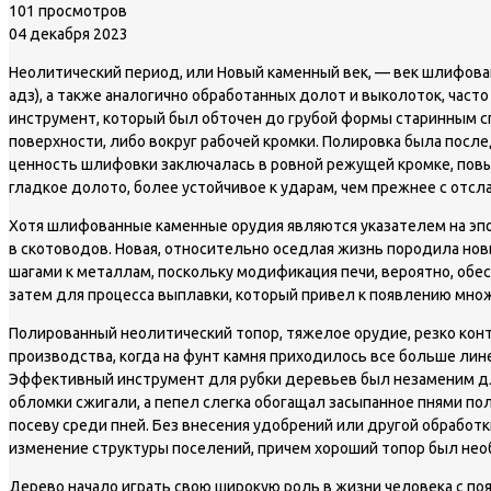
101 просмотров
04 декабря 2023
Неолитический период, или Новый каменный век, — век шлифован
адз), а также аналогично обработанных долот и выколоток, част
инструмент, который был обточен до грубой формы старинным сп
поверхности, либо вокруг рабочей кромки. Полировка была после
ценность шлифовки заключалась в ровной режущей кромке, повыш
гладкое долото, более устойчивое к ударам, чем прежнее с отс
Хотя шлифованные каменные орудия являются указателем на эпо
в скотоводов. Новая, относительно оседлая жизнь породила новы
шагами к металлам, поскольку модификация печи, вероятно, об
затем для процесса выплавки, который привел к появлению мно
Полированный неолитический топор, тяжелое орудие, резко кон
производства, когда на фунт камня приходилось все больше лин
Эффективный инструмент для рубки деревьев был незаменим для 
обломки сжигали, а пепел слегка обогащал засыпанное пнями по
посеву среди пней. Без внесения удобрений или другой обработк
изменение структуры поселений, причем хороший топор был необ
Дерево начало играть свою широкую роль в жизни человека с по