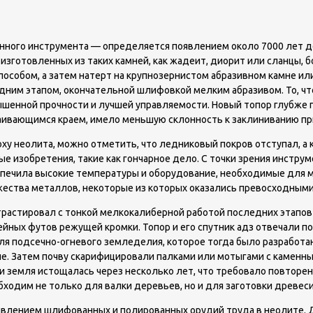
ного инструмента — определяется появлением около 7000 лет до 
о изготовленных из таких камней, как жадеит, диорит или сланцы
особом, а затем натерт на крупнозернистом абразивном камне ил
дним этапом, окончательной шлифовкой мелким абразивом. То, что
енной прочности и лучшей управляемости. Новый топор глубже по
лаивающимся краем, имело меньшую склонность к заклиниванию пр
ху неолита, можно отметить, что ледниковый покров отступал, а
е изобретения, такие как гончарное дело. С точки зрения инстру
еспечила высокие температуры и оборудование, необходимые для 
жества металлов, некоторые из которых оказались превосходным
трастировал с тонкой мелкокалиберной работой последних этапов
ейных футов режущей кромки. Топор и его спутник адз отвечали п
подсечно-огневого земледелия, которое тогда было разработано.
ле. Затем почву скарифицировали палками или мотыгами с каменны
и земля истощалась через несколько лет, что требовало повторен
ходим не только для валки деревьев, но и для заготовки древес
явлением шлифованных и полированных орудий труда в неолите. До