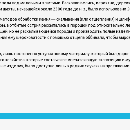
пола под меловыми пластами. Раскопки велись, вероятно, деревя
 шахты, начавшейся около 2300 года до н. э., было использовано 5
етодов обработки камня — скалывания (или отщепления) и шлифо
, а отбитые острия рассыпались в порошок под относительно лег
ей, но не раскалывающейся породы и производить полые изделия, 
дания ему шероховатости с помощью отщепа оббивали, чтобы выр
, лишь постепенно уступая новому материалу, который был дорог
го хозяйства, которые составляют впечатляющую экспозицию в му
е изделия, было доступно лишь в редких случаях на протяжении 