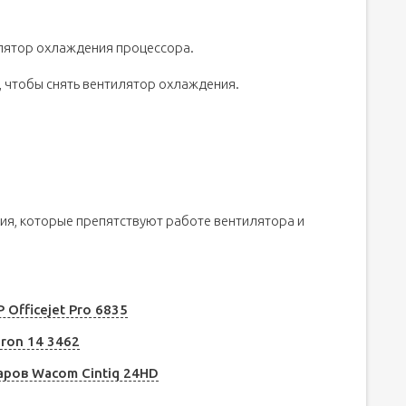
лятор охлаждения процессора.
, чтобы снять вентилятор охлаждения.
ия, которые препятствуют работе вентилятора и
Officejet Pro 6835
iron 14 3462
аров Wacom Cintiq 24HD