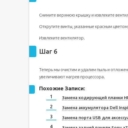
Снимите верхнюю крышку и извлеките венти
Открутите винты, указанные красным цветом
Извлеките вентилятор.
Шаг 6
Теперь мы очистим и удалим пыль и отложен
увеличивают нагрев процессора.
Похожие Записи:
Замена кодирующей планки HP 
Замена аккумулятора Dell Insp
Замена порта USB для аксессу
Замена задней панели Sony a7