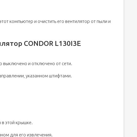
этот компьютер и очистить его вентилятор от пыли и
тилятор CONDOR L130I3E
о выключено и отключено от сети.
направлении, указанном штифтами.
 в этой крышке.
нном для его извлечения.