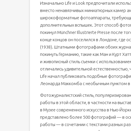
Изначально Life и Look предпочитали исполь
вместо ненавязчивых миниатюрных камер а
широкоформатные фотоаппараты, требующие
дополнительных вспышек. Этот способ фот
покинул Münchner Illustrierte Presse после то
конце концов он поселился в Лондоне, где осн
(1938). Штатными фотографами обоих журна
покинуть Германию, такие как Ман и Курт Хат
и живописный стиль съемки с использованием
отличались удивительной естественностью, 
Life начал публиковать подобные фотографии
Леонарда Маккомба с необычным пунктом в 
Фотожурналистский стиль, популяризированн
работы в этой области, в частности на выст
в Музее современного искусства в Нью-Йорке
представлено более 500 фотографий — в о
работы — в сочетании с текстами разных ра