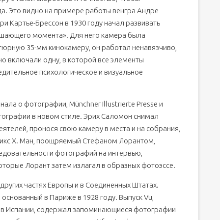
а. Это видно на примере работы венгра Андре
ри Картье-Брессон в 1930 году начал развивать
решающего момента». Для него камера была
юрную 35-мм кинокамеру, он работал ненавязчиво,
о включали одну, в которой все элементы
едительное психологическое и визуальное
ала о фотографии, Münchner Illustrierte Presse и
ь фотографии в новом стиле. Эрих Саломон снимал
ятелей, пронося свою камеру в места и на собрания,
икс Х. Ман, поощряемый Стефаном Лорантом,
следовательности фотографий на интервью,
оторые Лорант затем излагал в образных фотоэссе.
ругих частях Европы и в Соединенных Штатах.
основанный в Париже в 1928 году. Выпуск Vu,
 в Испании, содержал запоминающиеся фотографии