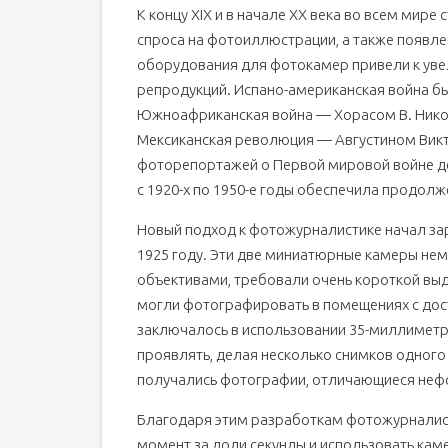
К концу XIX и в начале XX века во всем мире
спроса на фотоиллюстрации, а также появле
оборудования для фотокамер привели к ув
репродукций. Испано-американская война 
Южноафриканская война — Хорасом В. Никол
Мексиканская революция — Августином Викт
фоторепортажей о Первой мировой войне де
с 1920-х по 1950-е годы обеспечила продол
Новый подход к фотожурналистике начал заро
1925 году. Эти две миниатюрные камеры не
объективами, требовали очень короткой вы
могли фотографировать в помещениях с дос
заключалось в использовании 35-миллимет
проявлять, делая несколько снимков одного
получались фотографии, отличающиеся неф
Благодаря этим разработкам фотожурналис
момент за доли секунды и использовать каме