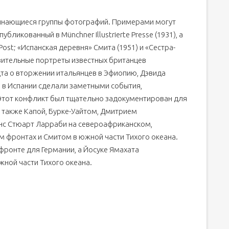
инающиеся группы фотографий. Примерами могут
бликованный в Münchner Illustrierte Presse (1931), а
 Post; «Испанская деревня» Смита (1951) и «Сестра-
нзительные портреты известных британцев
дта о вторжении итальянцев в Эфиопию, Дэвида
е в Испании сделали заметными события,
Этот конфликт был тщательно задокументирован для
 также Капой, Бурке-Уайтом, Дмитрием
нс Стюарт Ларраби на североафриканском,
 фронтах и Смитом в южной части Тихого океана.
фронте для Германии, а Йосуке Ямахата
ной части Тихого океана.