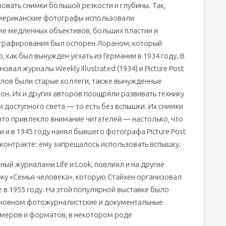
зовать снимки большой резкости и глубины. Так,
мериканские фотографы использовали
 медленных объективов, больших пластин и
ографирования был оспорен Лораном, который
го, как был вынужден уехать из Германии в 1934 году. В
овал журналы Weekly Illustrated (1934) и Picture Post
лов были старые коллеги, также вынужденные
тон. Их и других авторов поощряли развивать технику
 доступного света — то есть без вспышки. Их снимки
что привлекло внимание читателей — настолько, что
 и в 1945 году нанял бывшего фотографа Picture Post
контракте: ему запрещалось использовать вспышку.
ый журналами Life и Look, повлиял и на другие
авку «Семья человека», которую Стайхен организовал
 в 1955 году. На этой популярной выставке было
сновном фотожурналистские и документальные
змеров и форматов, в некотором роде