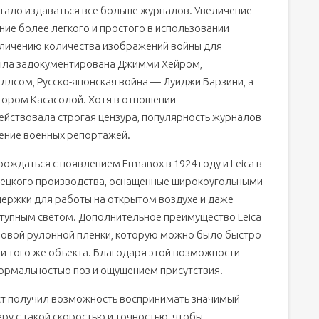
 стало издаваться все больше журналов. Увеличение
ние более легкого и простого в использовании
еличению количества изображений войны для
была задокументирована Джимми Хейром,
лсом, Русско-японская война — Луиджи Барзини, а
ором Касасолой. Хотя в отношении
йствовала строгая цензура, популярность журналов
жение военных репортажей.
ждаться с появлением Ermanox в 1924 году и Leica в
мецкого производства, оснащенные широкоугольными
держки для работы на открытом воздухе и даже
тупным светом. Дополнительное преимущество Leica
ровой рулонной пленки, которую можно было быстро
 и того же объекта. Благодаря этой возможности
ормальностью поз и ощущением присутствия.
т получил возможность воспринимать значимый
ру с такой скоростью и точностью, чтобы