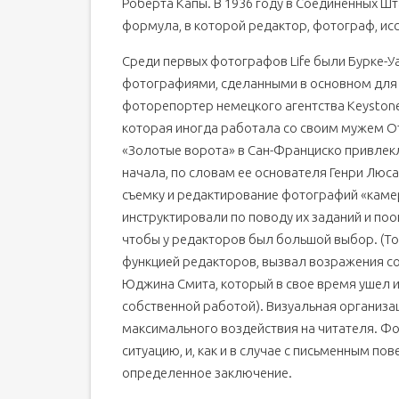
Роберта Капы. В 1936 году в Соединенных Шт
формула, в которой редактор, фотограф, ис
Среди первых фотографов Life были Бурке-
фотографиями, сделанными в основном для 
фоторепортер немецкого агентства Keystone 
которая иногда работала со своим мужем От
«Золотые ворота» в Сан-Франциско привлекл
начала, по словам ее основателя Генри Люса
съемку и редактирование фотографий «кам
инструктировали по поводу их заданий и п
чтобы у редакторов был большой выбор. (То
функцией редакторов, вызвал возражения со
Юджина Смита, который в свое время ушел из
собственной работой). Визуальная организ
максимального воздействия на читателя. Ф
ситуацию, и, как и в случае с письменным по
определенное заключение.