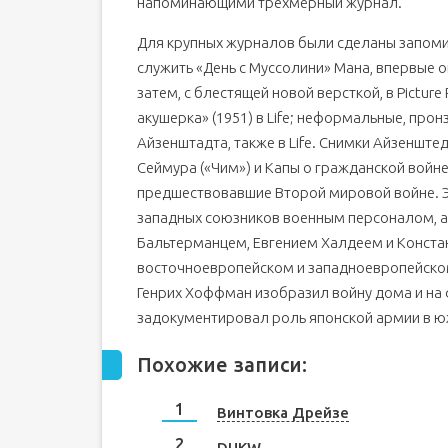
напоминающими трехмерный журнал.
Для крупных журналов были сделаны запом
служить «День с Муссолини» Мана, впервые опу
затем, с блестящей новой версткой, в Picture
акушерка» (1951) в Life; неформальные, про
Айзенштадта, также в Life. Снимки Айзенште
Сеймура («Чим») и Капы о гражданской войн
предшествовавшие Второй мировой войне. 
западных союзников военным персоналом, а
Бальтерманцем, Евгением Халдеем и Конста
восточноевропейском и западноевропейском
Генрих Хоффман изобразил войну дома и на 
задокументировал роль японской армии в юж
Похожие записи:
Винтовка Дрейзе
DUKW