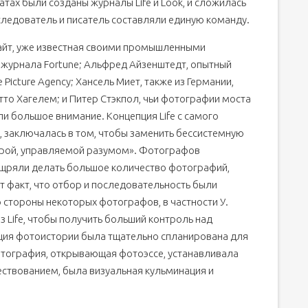
атах были созданы журналы Life и Look, и сложилась
следователь и писатель составляли единую команду.
Уайт, уже известная своими промышленными
журнала Fortune; Альфред Айзенштедт, опытный
Picture Agency; Хансель Миет, также из Германии,
то Хагелем; и Питер Стэкпол, чьи фотографии моста
и большое внимание. Концепция Life с самого
, заключалась в том, чтобы заменить бессистемную
ерой, управляемой разумом». Фотографов
оощряли делать большое количество фотографий,
т факт, что отбор и последовательность были
 стороны некоторых фотографов, в частности У.
 Life, чтобы получить больший контроль над
ация фотоистории была тщательно спланирована для
отография, открывающая фотоэссе, устанавливала
вествованием, была визуальная кульминация и