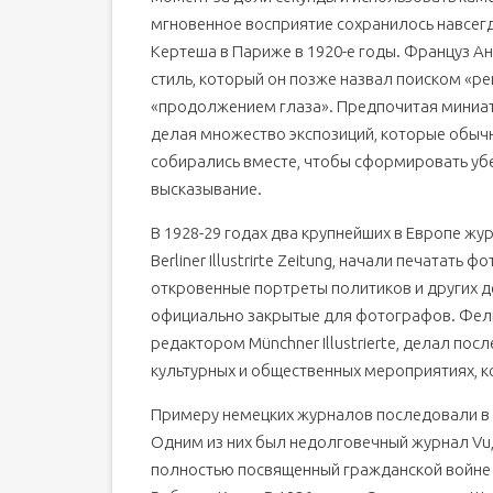
мгновенное восприятие сохранилось навсегд
Кертеша в Париже в 1920-е годы. Француз Ан
стиль, который он позже назвал поиском «
«продолжением глаза». Предпочитая миниат
делая множество экспозиций, которые обычн
собирались вместе, чтобы сформировать уб
высказывание.
В 1928-29 годах два крупнейших в Европе журн
Berliner Illustrirte Zeitung, начали печатат
откровенные портреты политиков и других де
официально закрытые для фотографов. Фел
редактором Münchner Illustrierte, делал по
культурных и общественных мероприятиях, к
Примеру немецких журналов последовали в д
Одним из них был недолговечный журнал Vu, 
полностью посвященный гражданской войне