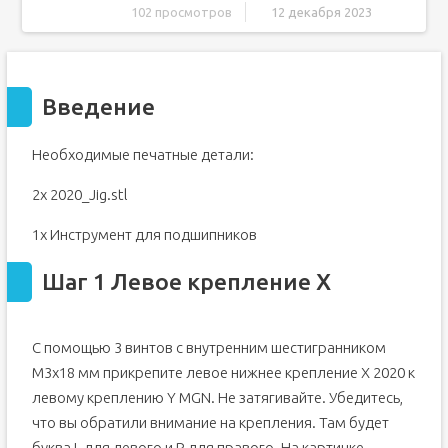
102 просмотров
12 декабря 2023
Введение
Шаг 1 Левое крепление X
Введение
Шаг 2 Левое X-образное крепление
Шаг 3 Правое крепление X
Необходимые печатные детали:
Шаг 4 X 2020 Экструзия
Шаг 5 Экструзия X 2020
2x 2020_Jig.stl
Шаг 6 Линейная направляющая X
1x Инструмент для подшипников
Шаг 1 Левое крепление X
С помощью 3 винтов с внутренним шестигранником
M3x18 мм прикрепите левое нижнее крепление X 2020 к
левому креплению Y MGN. Не затягивайте. Убедитесь,
что вы обратили внимание на крепления. Там будет
буква L для левого и R для правого. На картинке