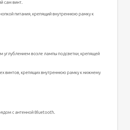
й сам винт.
 кнопкой питания, крепящий внутреннюю рамку к
ым углублением возле лампы подсветки, крепящей
ех винтов, крепящих внутреннюю рамку к нижнему
рядом с антенной Bluetooth.