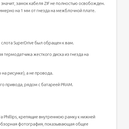
, значит, замок кабеля ZIF не полностью освобожден.
имерно на 1 мм от гнезда на межблочной плате.
 слота SuperDrive был обращен к вам.
 термодатчика жесткого диска из гнезда на
на рисунке), а не провода.
го привода, рядом с батареей PRAM.
а Phillips, крепящие внутреннюю рамку к нижней
я обзорная фотография, показывающая общее