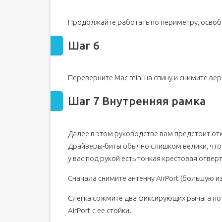
Продолжайте работать по периметру, освоб
Шаг 6
Переверните Mac mini на спину и снимите вер
Шаг 7 Внутренняя рамка
Далее в этом руководстве вам предстоит откр
Драйверы-биты обычно слишком велики, чтоб
у вас под рукой есть тонкая крестовая отверт
Сначала снимите антенну AirPort (большую и
Слегка сожмите два фиксирующих рычага по 
AirPort с ее стойки.