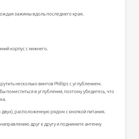
ождая зажимы вдоль последнего края.
хний корпус с нижнего.
утить несколько винтов Phillips с углублением.
ы поместиться в углубления, поэтому убедитесь, что
ка.
з двух), расположенную рядом с кнопкой питания.
направлению друг к другу и поднимите антенну