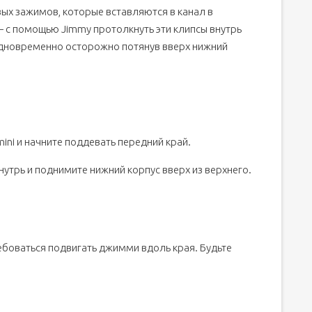
вых зажимов, которые вставляются в канал в
 с помощью Jimmy протолкнуть эти клипсы внутрь
 одновременно осторожно потянув вверх нижний
ini и начните поддевать передний край.
утрь и поднимите нижний корпус вверх из верхнего.
боваться подвигать джимми вдоль края. Будьте