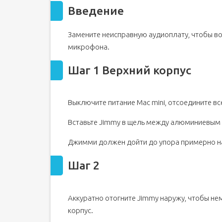
Введение
Шаг 2
Шаг 3
Замените неисправную аудиоплату, чтобы в
Шаг 4
микрофона.
Шаг 5
Шаг 6
Шаг 1 Верхний корпус
Шаг 7 Внутренняя рамка
Шаг 8
Выключите питание Mac mini, отсоедините вс
Шаг 9
Шаг 10
Вставьте Jimmy в щель между алюминиевым
Шаг 11
Джимми должен дойти до упора примерно на
Шаг 12
Шаг 13
Шаг 2
Шаг 14
Шаг 15
Аккуратно отогните Jimmy наружу, чтобы не
Шаг 16 Звуковая плата
корпус.
Шаг 17