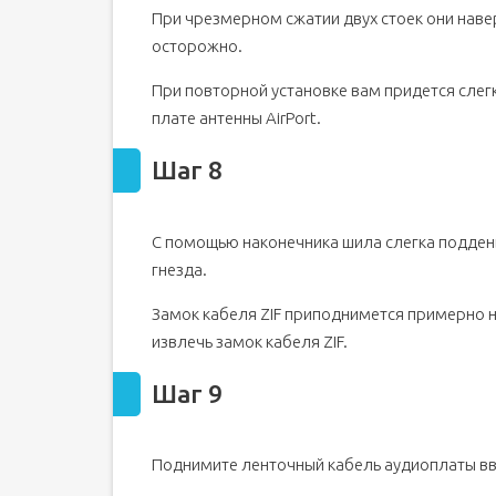
При чрезмерном сжатии двух стоек они наве
осторожно.
При повторной установке вам придется слегк
плате антенны AirPort.
Шаг 8
С помощью наконечника шила слегка подденьт
гнезда.
Замок кабеля ZIF приподнимется примерно н
извлечь замок кабеля ZIF.
Шаг 9
Поднимите ленточный кабель аудиоплаты вве