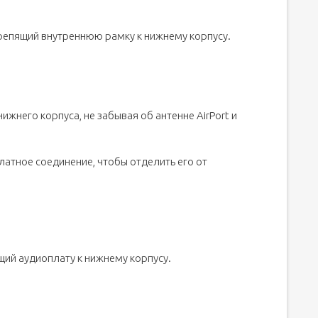
 крепящий внутреннюю рамку к нижнему корпусу.
жнего корпуса, не забывая об антенне AirPort и
латное соединение, чтобы отделить его от
щий аудиоплату к нижнему корпусу.