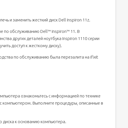
чь и заменить жесткий диск Dell Inspiron 11z.
 по обслуживанию Dell™ Inspiron™ 11. В
ства других деталей ноутбука Inspiron 1110 серии
учить доступ к жесткому диску).
одства по обслуживанию была перезалита на ifixit
мпьютера ознакомьтесь с информацией по технике
 с компьютером. Выполните процедуры, описанные в
го диска к основанию компьютера.