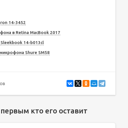
iron 14-3452
фона в Retina MacBook 2017
 Sleekbook 14-b013cl
 микрофона Shure SM58
ов
 первым кто его оставит