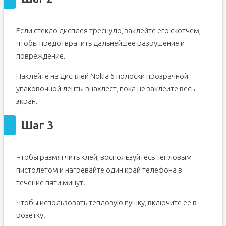
Шаг 15
Шаг 16
Если стекло дисплея треснуло, заклейте его скотчем,
Шаг 17
чтобы предотвратить дальнейшее разрушение и
Шаг 18 Микрофон
повреждение.
Шаг 19
Наклейте на дисплей Nokia 6 полоски прозрачной
Шаг 20
упаковочной ленты внахлест, пока не заклеите весь
Шаг 21 Громкоговоритель
экран.
Шаг 22 Вибратор
Шаг 3
Чтобы размягчить клей, воспользуйтесь тепловым
пистолетом и нагревайте один край телефона в
течение пяти минут.
Чтобы использовать тепловую пушку, включите ее в
розетку.