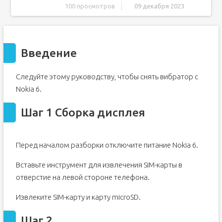
100 просмотров
09 декабря 2023
Введение
Шаг 1 Сборка дисплея
Введение
Шаг 2
Шаг 3
Следуйте этому руководству, чтобы снять вибратор с
Шаг 4
Nokia 6.
Шаг 5
Шаг 6
Шаг 1 Сборка дисплея
Шаг 7
Шаг 8
Перед началом разборки отключите питание Nokia 6.
Шаг 9 Сборка кнопки Home
Шаг 10
Вставьте инструмент для извлечения SIM-карты в
Шаг 11
отверстие на левой стороне телефона.
Шаг 12 Средняя рамка
Извлеките SIM-карту и карту microSD.
Шаг 13
Шаг 14 Материнская плата
Шаг 2