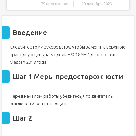
79 просмотров
10 декабря 2023
Введение
Шаг 1 Меры предосторожности
Введение
Шаг 2
Шаг 3
Следуйте этому руководству, чтобы заменить верхнюю
Шаг 4
приводную цепь на модели HSC18AHD дернорезки
Шаг 5 Отсоедините режущий нож
Classen 2018 года.
Шаг 6
Шаг 7. Снимите режущий нож
Шаг 1 Меры предосторожности
Шаг 8 Снимите кожух цепи
Шаг 9
Перед началом работы убедитесь, что двигатель
Шаг 10
выключен и остыл на ощупь.
Шаг 11 Снимите верхнюю цепь
Шаг 12
Шаг 2
Шаг 13
Шаг 14