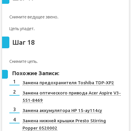
Снимите ведущее звено.
Цепь упадет.
Шаг 18
Снимите цепь.
Похожие Записи:
Замена предохранителя Toshiba TDP-XP2
Замена оптического привода Acer Aspire V3-
551-8469
Замена аккумулятора HP 15-ay114cy
Замена нижней крышки Presto Stirring
Popper 0520002