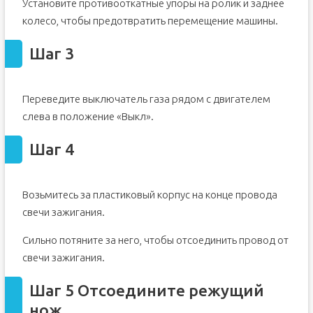
Установите противооткатные упоры на ролик и заднее
Шаг 15
колесо, чтобы предотвратить перемещение машины.
Шаг 16
Шаг 3
Шаг 17
Шаг 18
Переведите выключатель газа рядом с двигателем
слева в положение «Выкл».
Шаг 4
Возьмитесь за пластиковый корпус на конце провода
свечи зажигания.
Сильно потяните за него, чтобы отсоединить провод от
свечи зажигания.
Шаг 5 Отсоедините режущий
нож