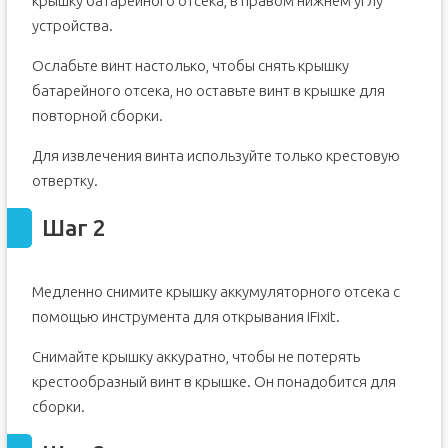
крышку батарейного отсека, в правом нижнем углу
Шаг 15
устройства.
Шаг 16
Ослабьте винт настолько, чтобы снять крышку
Шаг 17
батарейного отсека, но оставьте винт в крышке для
Шаг 18
повторной сборки.
Для извлечения винта используйте только крестовую
отвертку.
Шаг 2
Медленно снимите крышку аккумуляторного отсека с
помощью инструмента для открывания iFixit.
Снимайте крышку аккуратно, чтобы не потерять
крестообразный винт в крышке. Он понадобится для
сборки.