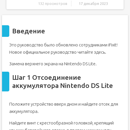
132 просмотров
17 декабря 2023
Введение
Шаг 1 Отсоединение аккумулятора Nintendo DS Lite
Введение
Шаг 2
Шаг 3
Это руководство было обновлено сотрудниками iFixit!
Шаг 4. Разборка нижнего корпуса Nintendo DS Lite
Новое официальное руководство читайте здесь.
Шаг 5
Шаг 6
Замена верхнего экрана на Nintendo DS Lite.
Шаг 7
Шаг 1 Отсоединение
Шаг 8 Материнская плата
аккумулятора Nintendo DS Lite
Шаг 9
Шаг 10
Шаг 11
Положите устройство вверх дном и найдите отсек для
аккумулятора.
Шаг 12 Верхний экран
Шаг 13
Найдите винт с крестообразной головкой, крепящий
Шаг 14